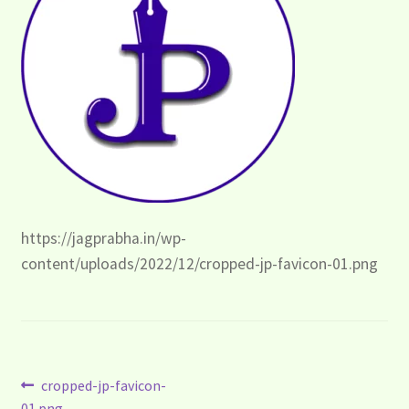
https://jagprabha.in/wp-
content/uploads/2022/12/cropped-jp-favicon-01.png
Post
Previous
cropped-jp-favicon-
01.png