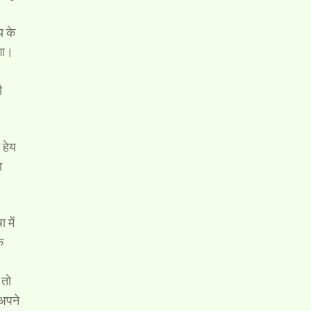
य के
गा।
ी
 हेय
ा
 में
े
 तो
 अपने