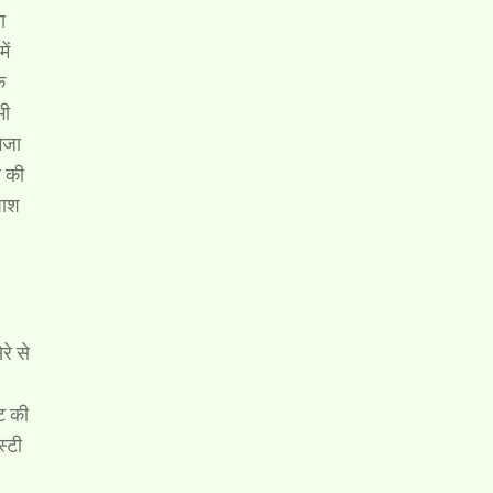
ा
ें
क
भी
ेजा
ह की
पाश
रे से
ट की
्टी