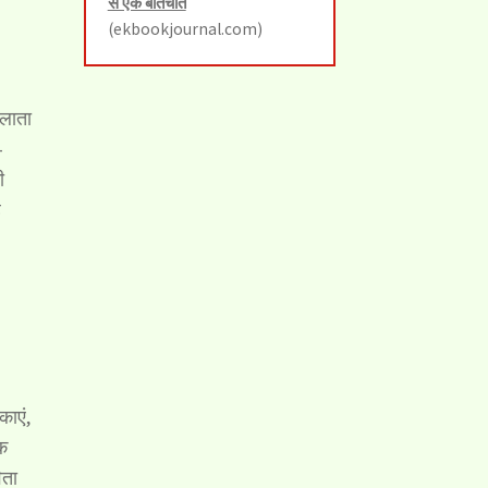
से एक बातचीत
(ekbookjournal.com)
हलाता
-
ी
ह
काएं,
शक
िता