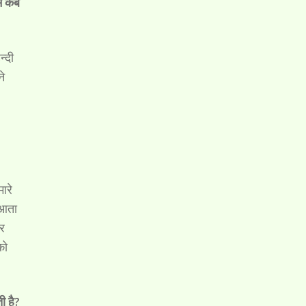
ें कब
न्दी
ने
ारे
 आता
और
को
ी है?