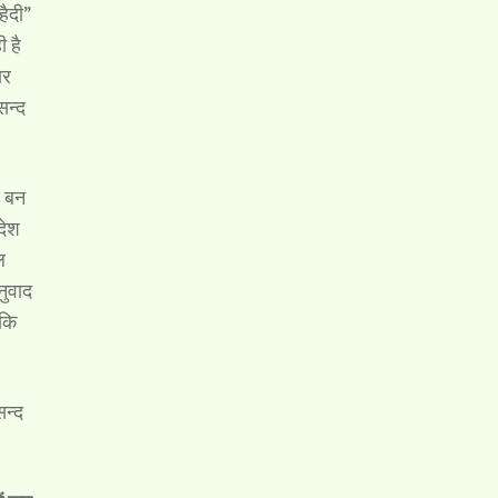
हैदी”
 है
ार
सन्द
ी बन
देश
ल
नुवाद
 कि
सन्द