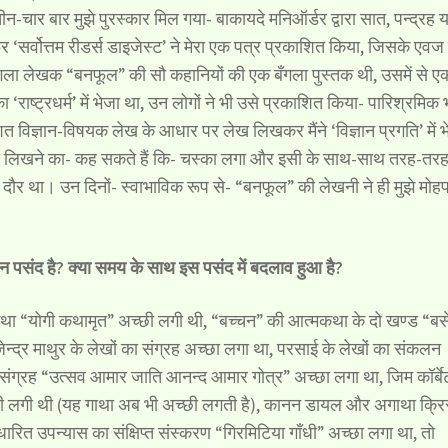
चार बार मुझे पुरस्कार मिल गया- बाकायदे मनिऑर्डर द्वारा सात, पन्द्रह य
 ‘सर्वोत्तम रीडर्स डाइजेस्ट’ ने मेरा एक पत्र प्रकाशित किया, जिसके एवज म
ं बँगला लेखक “बनफूल” की सौ कहानियों की एक बँगला पुस्तक थी, उसमें से ए
‘राष्ट्रधर्म’ में भेजा था, उन लोगों ने भी उसे प्रकाशित किया- पारिश्रमिक 
त विज्ञान-विषयक लेख के आधार पर लेख लिखकर मैंने ‘विज्ञान प्रगति’ में भ
े लिखने का- कह सकते हैं कि- चस्का लगा और इसी के साथ-साथ तरह-तर
का दौर था। उन दिनों- स्वाभाविक रूप से- “बनफूल” की लेखनी ने ही मुझे मोह
 पसंद है? क्या समय के साथ इस पसंद में बदलाव हुआ है?
कथा “योगी कथामृत” अच्छी लगी थी, “बच्चन” की आत्मकथा के दो खण्ड “बसे
राजेन्द्र माथुर के लेखों का संग्रह अच्छा लगा था, परसाई के लेखों का संकलन
संग्रह “उत्सव आमार जाति आनन्द आमार गोत्र” अच्छा लगा था, जिम कॉर्बे
 लगी थी (यह गाथा अब भी अच्छी लगती है), कानन डायल और अगाथा क्रिस
ारित उपन्यास का संक्षिप्त संस्करण “गिरमिटिया गाँधी” अच्छा लगा था, तो