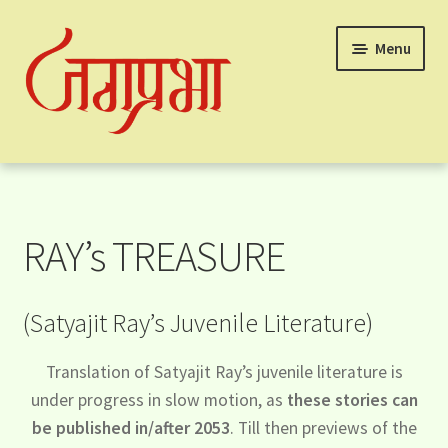
Skip
Skip
Menu
to
to
navigation
content
Home
Felu’da: Article
RAY’s TREASURE
Ghana’da: Article
(Satyajit Ray’s Juvenile Literature)
About & Contact
Translation of Satyajit Ray’s juvenile literature is
under progress in slow motion, as
these stories can
Blog
be published in/after 2053
. Till then previews of the